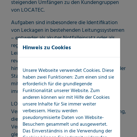
steigenden Umfängen zu den Kundengruppen
von LOCATEC.
Aufgaben sind insbesondere die Identifikation
von Leckagen in bestehenden Leitungssystemen
– entweder als akuter Notfalleinsatz oder als
regelmäßige, geplante Revision aller
Hinweis zu Cookies
Leitungssysteme ganzer Ortschaften
revolvierend und über größere Zeitspanne
hinweg. Auch das Outsourcing von Aufgaben der
Unsere Webseite verwendet Cookies. Diese
Stadtwerke an externe Dienstleistungspartner
haben zwei Funktionen: Zum einen sind sie
mit hohem Spezialisierungsgrad spielt eine
erforderlich für die grundlegende
Funktionalität unserer Website. Zum
immer größere Rolle.
anderen können wir mit Hilfe der Cookies
LOCATEC stellt als Kompetenzpartner von
unsere Inhalte für Sie immer weiter
verbessern. Hierzu werden
Versorgern Dienstleistungspakete zur Verfügung,
pseudonymisierte Daten von Website-
die diesen eine wirtschaftliche Erbringung ihrer
Besuchern gesammelt und ausgewertet.
Versorgungsverpflichtungen ermöglicht und
Das Einverständnis in die Verwendung der
gleichzeitig dazu beiträgt, die langfristige