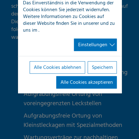
Das Einverständnis in die Verwendung der
schnell, kompetent und individuell, mit einem auf
Cookies können Sie jederzeit widerrufen.
den Kunden zugeschnittenen
Weitere Informationen zu Cookies auf
Dienstleistungsangebot. Im Detail bieten wir
dieser Website finden Sie in unserer
und zu
folgende Unterstützung bei Schäden an
uns im
.
wasserführenden Rohrleitungen:
Einstellungen
Feststellung und Qualifizierung von
Wasserverlusten
Alle Cookies ablehnen
Speichern
Rohrnetzüberprüfung und Eingrenzung
der Leckstellen
Alle Cookies akzeptieren
Aufgrabungsfreie Ortung von
voreingegrenzten Leckstellen
Aufgrabungsfreie Ortung von
Kleinstleckagen mit Spezialmethoden
Wartungsverträge zur nachhaltigen