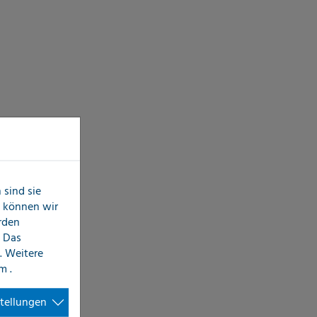
sind sie
n können wir
erden
 Das
. Weitere
im
.
stellungen