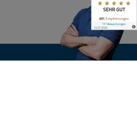
KONTAKT
n
Ihre Anfrage
nsgruppe
e