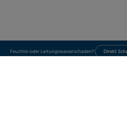
Feuchte-oder Leitungswasserschaden?
Direkt Sc
LECKORTUNG
UNSER 
Leckortung in Gebäuden
Schade
Leckortung im Außenbereich
Leckor
Leckortung am Flachdach
Schad
Leitun
Wasser
Spezia